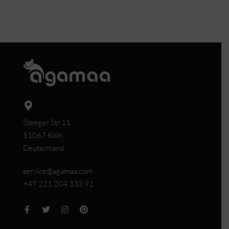
New Irma von Agamaa ist ein Must-have für jede
moderne Frau.
Steeger Str.11
51067 Köln
Deutschland
service@agamaa.com
+49 221 204 333 91