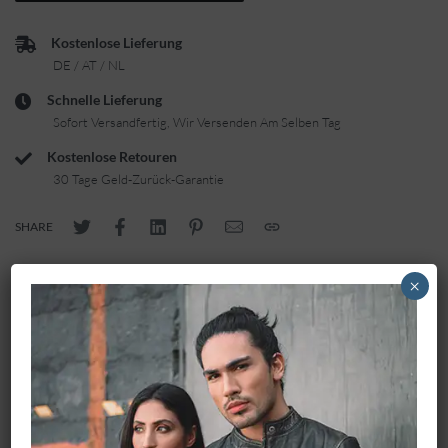
Kostenlose Lieferung
DE / AT / NL
Schnelle Lieferung
Sofort Versandfertig, Wir Versenden Am Selben Tag
Kostenlose Retouren
30 Tage Geld-Zurück-Garantie
SHARE
×
Beschreibung
Die moderne Used-Waschung geben deinem Outfit eine
coole Note und machen die Jeans modern kombinierbar.
Der neutrale Farbton ermöglicht viele verschiedene
Kombinationen und kommt definitiv als ideal-Jeans