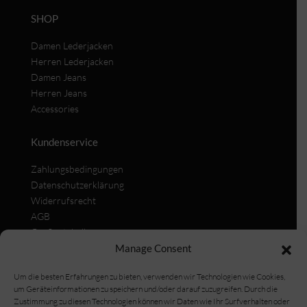
SHOP
Damen Lederjacken
Herren Lederjacken
Damen Jeans
Herren Jeans
Accessories
Kundenservice
Zahlungsbedingungen
Datenschutzerklärung
Widerrufsrecht
AGB
Größentabellen
Manage Consent
Versand
Cookie Policy (EU)
Um die besten Erfahrungen zu bieten, verwenden wir Technologien wie Cookies,
um Geräteinformationen zu speichern und/oder darauf zuzugreifen. Durch die
INFORMATIONEN
Zustimmung zu diesen Technologien können wir Daten wie Ihr Surfverhalten oder