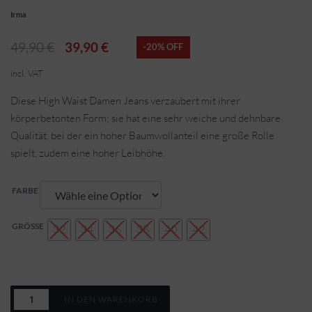
Irma
49,90
€
39,90
€
-20% OFF
incl. VAT
Diese High Waist Damen Jeans verzaubert mit ihrer
körperbetonten Form; sie hat eine sehr weiche und dehnbare
Qualität, bei der ein hoher Baumwollanteil eine große Rolle
spielt, zudem eine hoher Leibhöhe.
FARBE
GRÖSSE
32
34
36
38
40
42
IN DEN WARENKORB