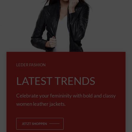
LEDER FASHION
LATEST TRENDS
Celebrate your femininity with bold and classy
women leather jackets.
JETZT SHOPPEN