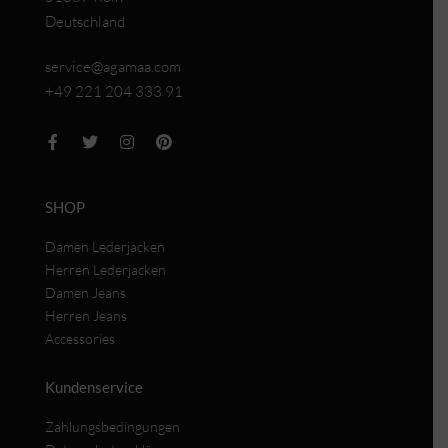
Deutschland
service@agamaa.com
+49 221 204 333 91
SHOP
Damen Lederjacken
Herren Lederjacken
Damen Jeans
Herren Jeans
Accessories
Kundenservice
Zahlungsbedingungen