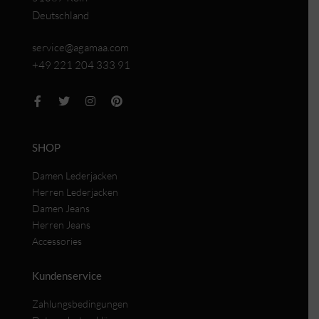
Deutschland
service@agamaa.com
+49 221 204 333 91
SHOP
Damen Lederjacken
Herren Lederjacken
Damen Jeans
Herren Jeans
Accessories
Kundenservice
Zahlungsbedingungen