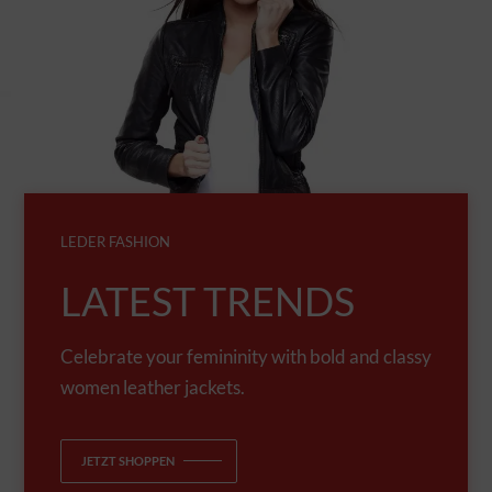
LEDER FASHION
LATEST TRENDS
Celebrate your femininity with bold and classy
women leather jackets.
JETZT SHOPPEN