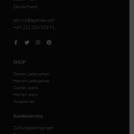
Deutschland
service@agamaa.com
+49 221 204 333 91
SHOP
Damen Lederjacken
Herren Lederjacken
Damen Jeans
Herren Jeans
Accessories
Kundenservice
Zahlungsbedingungen