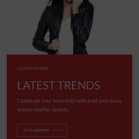
LEDER FASHION
LATEST TRENDS
Celebrate your femininity with bold and classy
women leather jackets.
JETZT SHOPPEN